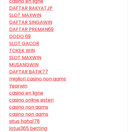
casino en ligne
DAFTAR RAKYATJP
SLOT MAXWIN
DAFTAR SINGAWIN
DAFTAR PREMAN69
DODO 69
SLOT GACOR
TOKEK WIN
SLOT MAXWIN
MUSANGWIN
DAFTAR BATIK77
migliori casino non aams
Yearwin
casino en ligne
casino online esteri
casino non aams
casino non aams
situs haha178
lotus365 betting