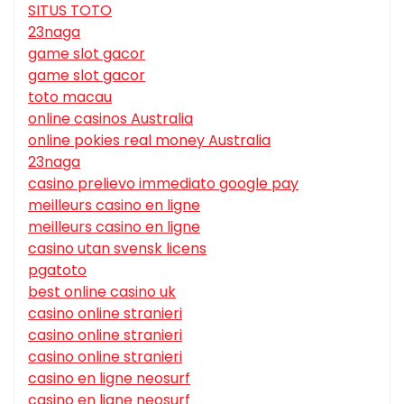
SITUS TOTO
23naga
game slot gacor
game slot gacor
toto macau
online casinos Australia
online pokies real money Australia
23naga
casino prelievo immediato google pay
meilleurs casino en ligne
meilleurs casino en ligne
casino utan svensk licens
pgatoto
best online casino uk
casino online stranieri
casino online stranieri
casino online stranieri
casino en ligne neosurf
casino en ligne neosurf