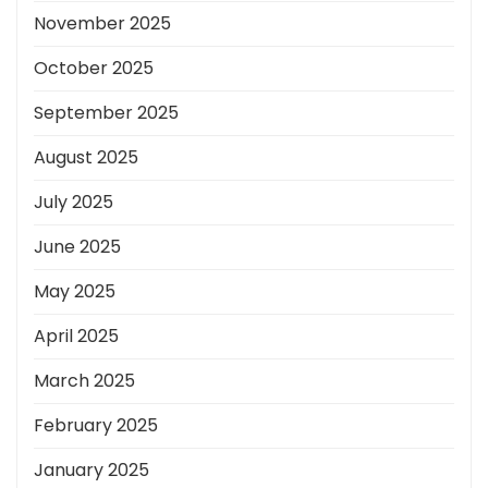
November 2025
October 2025
September 2025
August 2025
July 2025
June 2025
May 2025
April 2025
March 2025
February 2025
January 2025