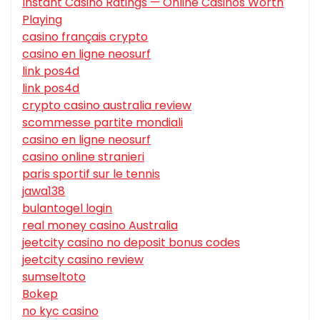
Instant Casino Ratings — Online Casinos Worth
Playing
casino français crypto
casino en ligne neosurf
link pos4d
link pos4d
crypto casino australia review
scommesse partite mondiali
casino en ligne neosurf
casino online stranieri
paris sportif sur le tennis
jawa138
bulantogel login
real money casino Australia
jeetcity casino no deposit bonus codes
jeetcity casino review
sumseltoto
Bokep
no kyc casino