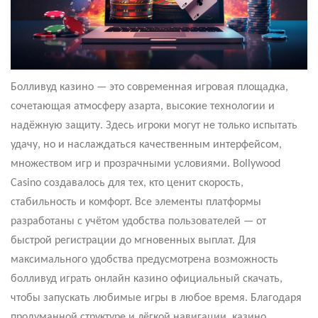
Болливуд казино — это современная игровая площадка,
сочетающая атмосферу азарта, высокие технологии и
надёжную защиту. Здесь игроки могут не только испытать
удачу, но и наслаждаться качественным интерфейсом,
множеством игр и прозрачными условиями. Bollywood
Casino создавалось для тех, кто ценит скорость,
стабильность и комфорт. Все элементы платформы
разработаны с учётом удобства пользователей — от
быстрой регистрации до мгновенных выплат. Для
максимального удобства предусмотрена возможность
болливуд играть онлайн казино официальный скачать,
чтобы запускать любимые игры в любое время. Благодаря
продуманной структуре и лёгкой навигации, казино