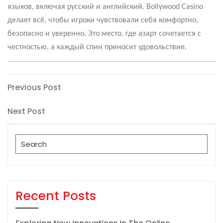
языков, включая русский и английский. Bollywood Casino
делает всё, чтобы игроки чувствовали себя комфортно,
безопасно и уверенно. Это место, где азарт сочетается с
честностью, а каждый спин приносит удовольствие.
Post
Previous
Previous Post
Post
navigation
Next
Next Post
Post
Search
for:
Recent Posts