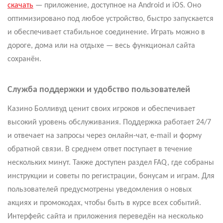
скачать
— приложение, доступное на Android и iOS. Оно
оптимизировано под любое устройство, быстро запускается
и обеспечивает стабильное соединение. Играть можно в
дороге, дома или на отдыхе — весь функционал сайта
сохранён.
Служба поддержки и удобство пользователей
Казино Болливуд ценит своих игроков и обеспечивает
высокий уровень обслуживания. Поддержка работает 24/7
и отвечает на запросы через онлайн-чат, e-mail и форму
обратной связи. В среднем ответ поступает в течение
нескольких минут. Также доступен раздел FAQ, где собраны
инструкции и советы по регистрации, бонусам и играм. Для
пользователей предусмотрены уведомления о новых
акциях и промокодах, чтобы быть в курсе всех событий.
Интерфейс сайта и приложения переведён на несколько