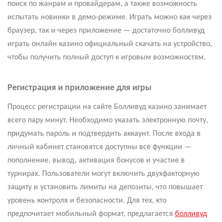
поиск по жанрам и провайдерам, а также возможность
испытать новинки в демо-режиме. Играть можно как через
браузер, так и через приложение — достаточно болливуд
играть онлайн казино официальный скачать на устройство,
чтобы получить полный доступ к игровым возможностям.
Регистрация и приложение для игры
Процесс регистрации на сайте Болливуд казино занимает
всего пару минут. Необходимо указать электронную почту,
придумать пароль и подтвердить аккаунт. После входа в
личный кабинет становятся доступны все функции —
пополнение, вывод, активация бонусов и участие в
турнирах. Пользователи могут включить двухфакторную
защиту и установить лимиты на депозиты, что повышает
уровень контроля и безопасности. Для тех, кто
предпочитает мобильный формат, предлагается
болливуд