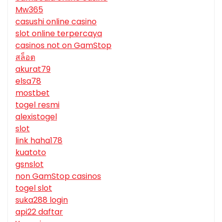
Mw365
casushi online casino
slot online terpercaya
casinos not on GamStop
สล็อต
akurat79
elsa78
mostbet
togel resmi
alexistogel
slot
link haha178
kuatoto
gsnslot
non GamStop casinos
togel slot
suka288 login
api22 daftar