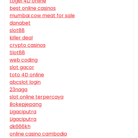
togel 4D online
best online casinos
mumbai cow meat for sale
danabet
slot88
killer deal
crypto casinos
Slot88
web coding
slot gacor
toto 4D online
abcslot login
23naga
slot online terpercaya
Bokepjepang
Ligaciputra
Ligaciputra
dk666kh
online casino cambodia