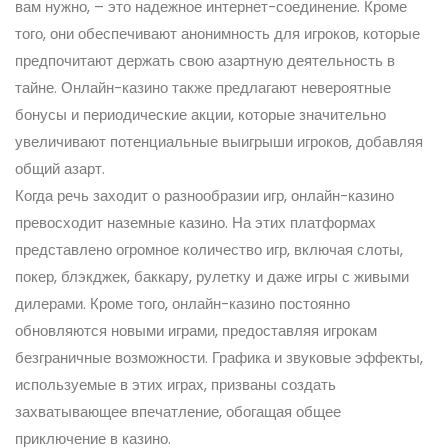
вам нужно, – это надежное интернет-соединение. Кроме
того, они обеспечивают анонимность для игроков, которые
предпочитают держать свою азартную деятельность в
тайне. Онлайн-казино также предлагают невероятные
бонусы и периодические акции, которые значительно
увеличивают потенциальные выигрыши игроков, добавляя
общий азарт.
Когда речь заходит о разнообразии игр, онлайн-казино
превосходит наземные казино. На этих платформах
представлено огромное количество игр, включая слоты,
покер, блэкджек, баккару, рулетку и даже игры с живыми
дилерами. Кроме того, онлайн-казино постоянно
обновляются новыми играми, предоставляя игрокам
безграничные возможности. Графика и звуковые эффекты,
используемые в этих играх, призваны создать
захватывающее впечатление, обогащая общее
приключение в казино.