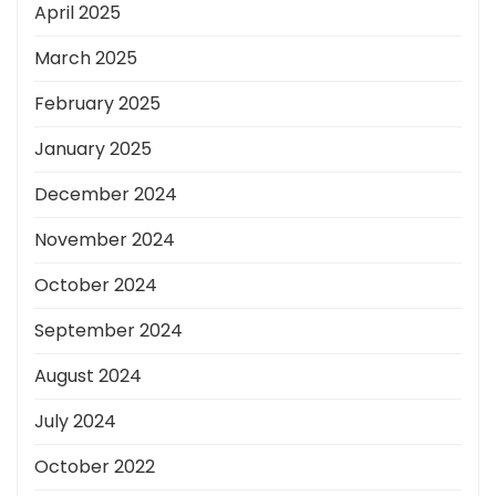
April 2025
March 2025
February 2025
January 2025
December 2024
November 2024
October 2024
September 2024
August 2024
July 2024
October 2022