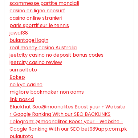
scommesse partite mondiali
casino en ligne neosurf
casino online stranieri
paris sportif sur le tennis
jawa138
bulantogel login
real money casino Australia
jeetcity casino no deposit bonus codes
jeetcity casino review
sumseltoto
Bokep
no kyc casino
migliore bookmaker non aams
link pos4d
Blackhat Seo@moonalites Boost your ↑ Website
↑ Google Ranking With our SEO BACKLINKS
Telegram: @moonalites Boost your ↑ Website ↑
Google Ranking With our SEO bet939app.com.pk
pulautoto