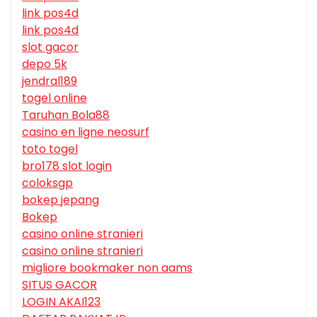
link pos4d
link pos4d
slot gacor
depo 5k
jendral189
togel online
Taruhan Bola88
casino en ligne neosurf
toto togel
bro178 slot login
coloksgp
bokep jepang
Bokep
casino online stranieri
casino online stranieri
migliore bookmaker non aams
SITUS GACOR
LOGIN AKAI123