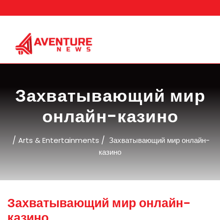
Skip
to
content
Захватывающий мир
онлайн-казино
/
/
Arts & Entertainments
Захватывающий мир онлайн-
казино
Захватывающий мир онлайн-
казино