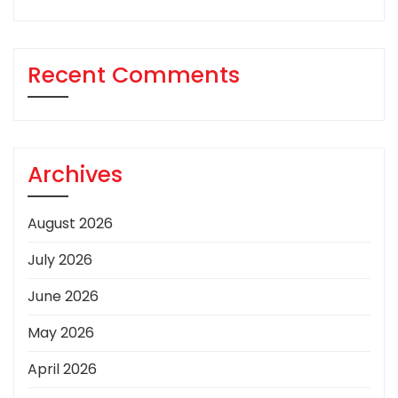
Recent Comments
Archives
August 2026
July 2026
June 2026
May 2026
April 2026