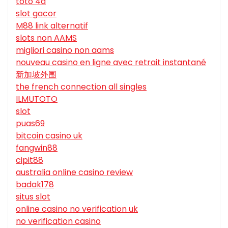
toto 4d
slot gacor
M88 link alternatif
slots non AAMS
migliori casino non aams
nouveau casino en ligne avec retrait instantané
新加坡外围
the french connection all singles
ILMUTOTO
slot
puas69
bitcoin casino uk
fangwin88
cipit88
australia online casino review
badak178
situs slot
online casino no verification uk
no verification casino