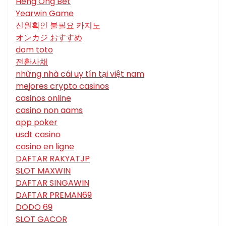
Heng Ong Bet
Yearwin Game
신원확인 불필요 카지노
オンカジ おすすめ
dom toto
전환사채
những nhà cái uy tín tại việt nam
mejores crypto casinos
casinos online
casino non aams
app poker
usdt casino
casino en ligne
DAFTAR RAKYATJP
SLOT MAXWIN
DAFTAR SINGAWIN
DAFTAR PREMAN69
DODO 69
SLOT GACOR