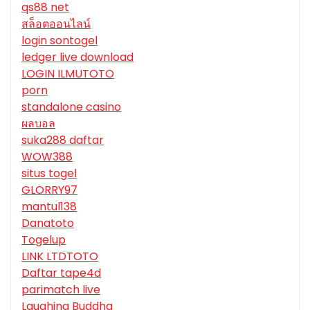
qs88 net
สล็อตออนไลน์
login sontogel
ledger live download
LOGIN ILMUTOTO
porn
standalone casino
ผลบอล
suka288 daftar
WOW388
situs togel
GLORRY97
mantul138
Danatoto
Togelup
LINK LTDTOTO
Daftar tape4d
parimatch live
Laughing Buddha