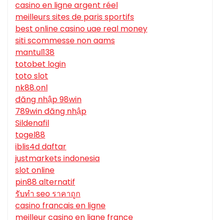
casino en ligne argent réel
meilleurs sites de paris sportifs
best online casino uae real money
siti scommesse non aams
mantul138
totobet login
toto slot
nk88.onl
đăng nhập 98win
789win đăng nhập
Sildenafil
togel88
iblis4d daftar
justmarkets indonesia
slot online
pin88 alternatif
รับทํา seo ราคาถูก
casino francais en ligne
meilleur casino en ligne france