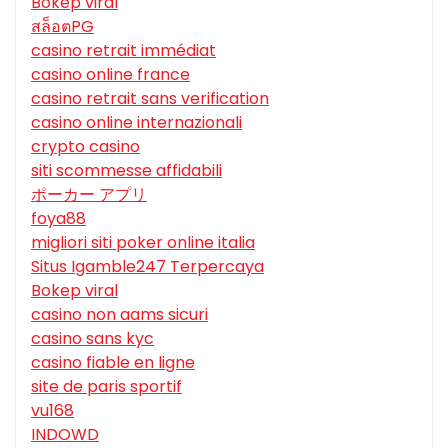
Bokep viral
สล็อตPG
casino retrait immédiat
casino online france
casino retrait sans verification
casino online internazionali
crypto casino
siti scommesse affidabili
ポーカー アプリ
foya88
migliori siti poker online italia
Situs Igamble247 Terpercaya
Bokep viral
casino non aams sicuri
casino sans kyc
casino fiable en ligne
site de paris sportif
vu168
INDOWD