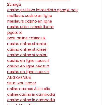
23naga
casino prelievo immediato google pay
meilleurs casino en ligne
meilleurs casino en ligne
casino utan svensk licens
pgatoto
best online casino uk
casino online stranieri
casino online stranieri
casino online stranieri
casino en ligne neosurf
casino en ligne neosurf
casino en ligne neosurf
ANGKASA168
Situs Slot Gacor
online casinos Australia
online casino in cambodia
casino online in cambodia