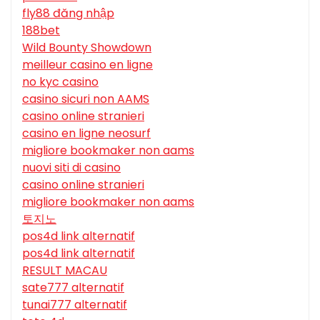
fly88 đăng nhập
188bet
Wild Bounty Showdown
meilleur casino en ligne
no kyc casino
casino sicuri non AAMS
casino online stranieri
casino en ligne neosurf
migliore bookmaker non aams
nuovi siti di casino
casino online stranieri
migliore bookmaker non aams
토지노
pos4d link alternatif
pos4d link alternatif
RESULT MACAU
sate777 alternatif
tunai777 alternatif